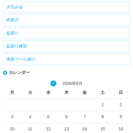
夕涼み会
終業式
盆踊り
盆踊り練習
体操プール遊び
カレンダー
<
2026年8月
月
火
水
木
金
土
日
1
2
3
4
5
6
7
8
9
10
11
12
13
14
15
16