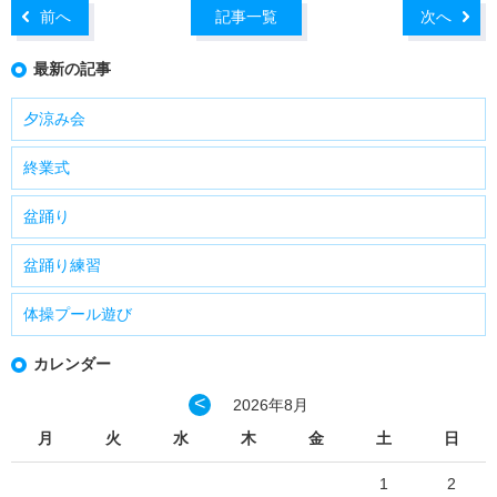
前へ
記事一覧
次へ
最新の記事
夕涼み会
終業式
盆踊り
盆踊り練習
体操プール遊び
カレンダー
<
2026年8月
月
火
水
木
金
土
日
1
2