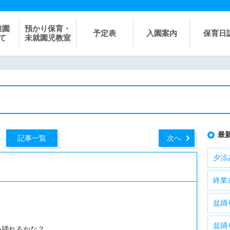
稚園
預かり保育・
予定表
入園案内
保育日
て
未就園児教室
最
記事一覧
次へ
夕涼
終業
盆踊
盆踊
い踊れるかな？