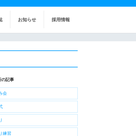
誌
お知らせ
採用情報
新の記事
み会
式
り
り練習